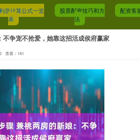
利息计算公式一览
股票配资技巧和方
配资客
表
法
：不争宠不抢爱，她靠这招活成侯府赢家
2
查看：161