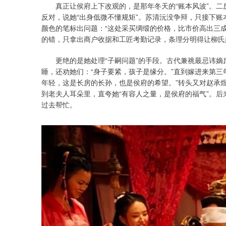
真正让侯府上下改观的，是那年冬天的“账本风波”。二
反对，说她“出身低微不懂规矩”。苏清沅没争辩，只接下账
颜色的笔标出问题：“这处采买绸缎的价格，比市价高出三
的错，只拿出商户收据和工匠考勤记录，条理分明得让柳氏
更绝的是她处理“子嗣问题”的手段。古代兼祧最忌讳嫡
睡，还劝她们：“身子要紧，孩子是缘分。”直到嫁进来第三
年轻，这是长房的长孙，也是侯府的希望。”转头又对赵承煜
到老夫人耳朵里，直夸她“有容人之量，是侯府的福气”。
过去帮忙。