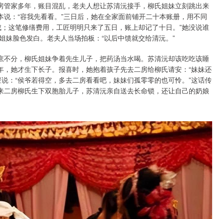
房管家多年，账目混乱，老夫人想让苏清沅接手，柳氏姐妹立刻跳出来
本说：“容我先看看。”三日后，她在全家面前铺开二十本账册，用不同
成；这笔修缮费用，工匠明明只来了五日，账上却记了十日。”她没说谁
姐妹脸色发白。老夫人当场拍板：“以后中馈就交给清沅。”
庶不分，柳氏姐妹争着先生儿子，把药汤当水喝。苏清沅却该吃吃该睡
年，她才生下长子。报喜时，她抱着孩子先去二房给柳氏请安：“妹妹还
说：“侯爷若得空，多去二房看看吧，妹妹们孤零零的也可怜。”这话传
后来二房柳氏生下双胞胎儿子，苏清沅亲自送去长命锁，还让自己的奶娘