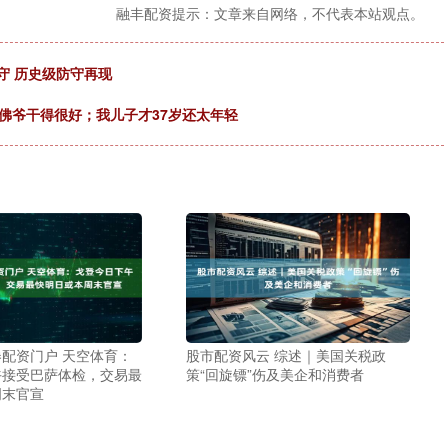
融丰配资提示：文章来自网络，不代表本站观点。
守 历史级防守再现
佛爷干得很好；我儿子才37岁还太年轻
配资门户 天空体育：
股市配资风云 综述｜美国关税政
午接受巴萨体检，交易最
策“回旋镖”伤及美企和消费者
周末官宣