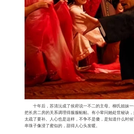
十年后，苏清沅成了侯府说一不二的主母。柳氏姐妹一个
把长房二房的关系调理得服服帖帖。有小辈问她处世秘诀，
太疏了要补。人心也是这样，不争不是傻，是知道什么时候
串珠子像浸了蜜似的，甜得人心头发暖。