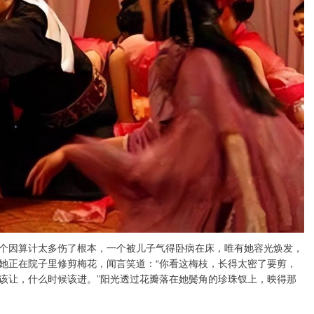
因算计太多伤了根本，一个被儿子气得卧病在床，唯有她容光焕发，
她正在院子里修剪梅花，闻言笑道：“你看这梅枝，长得太密了要剪，
该让，什么时候该进。”阳光透过花瓣落在她鬓角的珍珠钗上，映得那