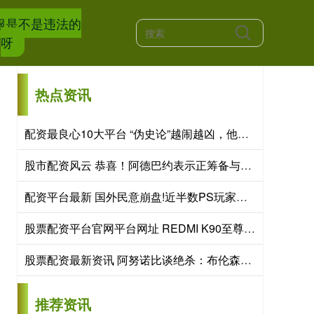
服是不是违法的
呀
热点资讯
配资最良心10大平台 “伪史论”越闹越凶，他们想干什么？
股市配资风云 恭喜！阿德巴约表示正筹备与阿贾的订婚 两人关系得到老丈人认可
配资平台最新 国外民意崩盘!近半数PS玩家考虑转投PC 口碑严重透支
股票配资平台官网平台网址 REDMI K90至尊版定档，骁龙8至尊版+风冷散热
股票配资最新资讯 阿努诺比谈绝杀：布伦森出手后我没被卡位 顺势冲进去想补扣
推荐资讯