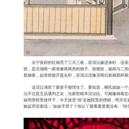
永宁侯府的红烛亮了三天三夜，苏清沅嫁进来时，连喜娘
煜，是京城唯一获准兼祧两房的独子。按规矩，她得与二房
新婚夜，赵承煜掀开盖头时，苏清沅没像另两位新娘那样垂
这话让满室丫鬟婆子都愣住了。要知道，柳氏姐妹一个是
沅不过是五品通判之女，论家世根本没法比。可她像揣着定
妹明里暗里使绊子，今天故意“借”走她院里的绣娘，明天
她反而笑着说：“妹妹手滑了？快让丫鬟看看烫着没有。”