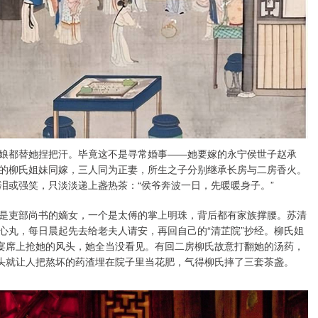
都替她捏把汗。毕竟这不是寻常婚事——她要嫁的永宁侯世子赵承
的柳氏姐妹同嫁，三人同为正妻，所生之子分别继承长房与二房香火。
泪或强笑，只淡淡递上盏热茶：“侯爷奔波一日，先暖暖身子。”
吏部尚书的嫡女，一个是太傅的掌上明珠，背后都有家族撑腰。苏清
心丸，每日晨起先去给老夫人请安，再回自己的“清芷院”抄经。柳氏姐
在宴席上抢她的风头，她全当没看见。有回二房柳氏故意打翻她的汤药，
转头就让人把熬坏的药渣埋在院子里当花肥，气得柳氏摔了三套茶盏。