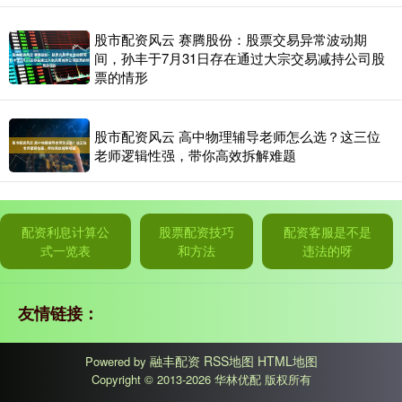
股市配资风云 赛腾股份：股票交易异常波动期
间，孙丰于7月31日存在通过大宗交易减持公司股
票的情形
股市配资风云 高中物理辅导老师怎么选？这三位
老师逻辑性强，带你高效拆解难题
配资利息计算公
股票配资技巧
配资客服是不是
式一览表
和方法
违法的呀
友情链接：
融丰配资
RSS地图
HTML地图
Powered by
Copyright
© 2013-2026 华林优配 版权所有