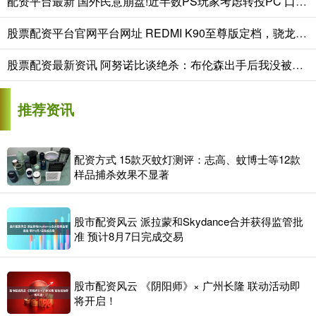
配资平台最新 国外民意崩盘!近半数PS玩家考虑转投PC 口碑严重透支
股票配资平台官网平台网址 REDMI K90至尊版定档，骁龙8至尊版+风冷散热
股票配资最新资讯 阿努诺比谈绝杀：布伦森出手后我没被卡位 顺势冲进去想补扣
推荐资讯
配资方式 15款灭蚊灯测评：志高、蚊博士等12款
样品捕杀效果不显著
股市配资风云 派拉蒙和Skydance合并获得监管批
准 预计8月7日完成交易
股市配资风云 《阴阳师》× 广州长隆 联动活动即
将开启！