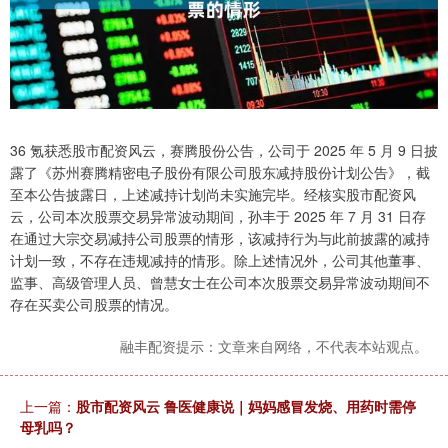
36 氪获悉股市配资风云，赛腾股份公告，公司于 2025 年 5 月 9 日披
露了《苏州赛腾精密电子股份有限公司股东减持股份计划公告》，截
至本公告披露日，上述减持计划尚未实施完毕。经核实股市配资风
云，公司本次股票交易异常波动期间，孙丰于 2025 年 7 月 31 日存
在通过大宗交易减持公司股票的情形，该减持行为与此前披露的减持
计划一致，不存在违规减持的情形。除上述情况外，公司其他董事、
监事、高级管理人员、曾慧女士在公司本次股票交易异常波动期间不
存在买卖公司股票的情况。
融丰配资提示：文章来自网络，不代表本站观点。
上一篇：
股市配资风云 鲁医健康说｜妈妈感冒发烧、用药时需停
母乳吗？