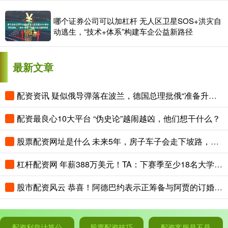
哪个证券公司可以加杠杆 无人区卫星SOS+洪灾自
动逃生，“技术+体系”构建车企公益新路径
最新文章
配资资讯 疑似俄导弹落在波兰，德国总理批俄“准备升级冲突”
配资最良心10大平台 “伪史论”越闹越凶，他们想干什么？
股票配资网址是什么 未来5年，房子车子会走下坡路，真正值钱的，就是这“3样东西”
杠杆配资网 年薪388万美元！TA：下赛季至少18名大学男篮球员收入超詹姆斯
股市配资风云 恭喜！阿德巴约表示正筹备与阿贾的订婚 两人关系得到老丈人认可
配资利息计算公
股票配资技巧
配资客服是不是