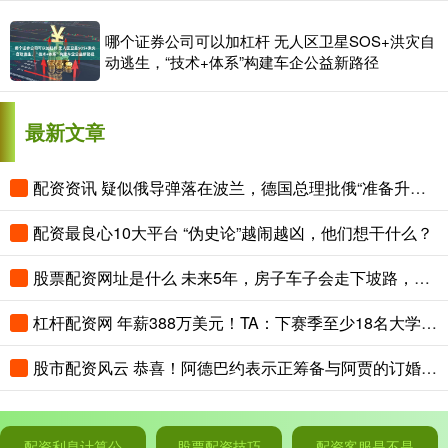
哪个证券公司可以加杠杆 无人区卫星SOS+洪灾自
动逃生，“技术+体系”构建车企公益新路径
最新文章
配资资讯 疑似俄导弹落在波兰，德国总理批俄“准备升级冲突”
配资最良心10大平台 “伪史论”越闹越凶，他们想干什么？
股票配资网址是什么 未来5年，房子车子会走下坡路，真正值钱的，就是这“3样东西”
杠杆配资网 年薪388万美元！TA：下赛季至少18名大学男篮球员收入超詹姆斯
股市配资风云 恭喜！阿德巴约表示正筹备与阿贾的订婚 两人关系得到老丈人认可
配资利息计算公
股票配资技巧
配资客服是不是