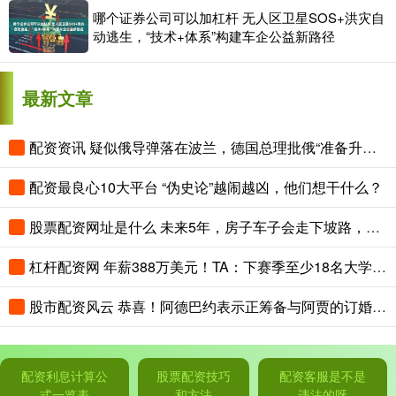
哪个证券公司可以加杠杆 无人区卫星SOS+洪灾自
动逃生，“技术+体系”构建车企公益新路径
最新文章
配资资讯 疑似俄导弹落在波兰，德国总理批俄“准备升级冲突”
配资最良心10大平台 “伪史论”越闹越凶，他们想干什么？
股票配资网址是什么 未来5年，房子车子会走下坡路，真正值钱的，就是这“3样东西”
杠杆配资网 年薪388万美元！TA：下赛季至少18名大学男篮球员收入超詹姆斯
股市配资风云 恭喜！阿德巴约表示正筹备与阿贾的订婚 两人关系得到老丈人认可
配资利息计算公
股票配资技巧
配资客服是不是
式一览表
和方法
违法的呀