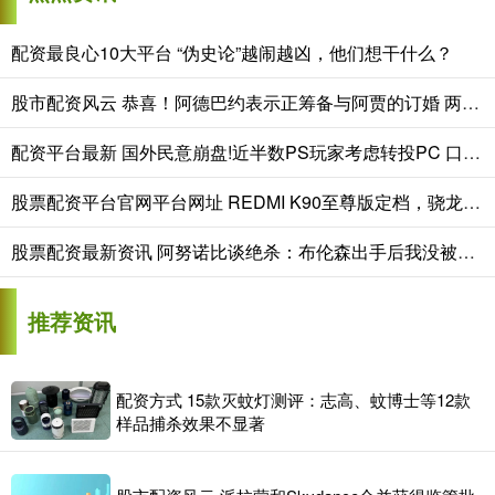
配资最良心10大平台 “伪史论”越闹越凶，他们想干什么？
股市配资风云 恭喜！阿德巴约表示正筹备与阿贾的订婚 两人关系得到老丈人认可
配资平台最新 国外民意崩盘!近半数PS玩家考虑转投PC 口碑严重透支
股票配资平台官网平台网址 REDMI K90至尊版定档，骁龙8至尊版+风冷散热
股票配资最新资讯 阿努诺比谈绝杀：布伦森出手后我没被卡位 顺势冲进去想补扣
推荐资讯
配资方式 15款灭蚊灯测评：志高、蚊博士等12款
样品捕杀效果不显著