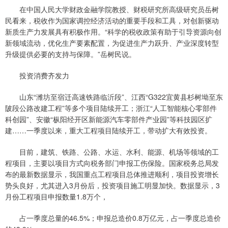
在中国人民大学财政金融学院教授、财税研究所高级研究员岳树
民看来，税收作为国家调控经济活动的重要手段和工具，对创新驱动
新质生产力发展具有积极作用。“科学的税收政策有助于引导资源向创
新领域流动，优化生产要素配置，为促进生产力跃升、产业深度转型
升级提供必要的支持与保障。”岳树民说。
投资消费齐发力
山东“潍坊至宿迁高速铁路临沂段”、江西“G322宜黄县杉树坳至东
陂段公路改建工程”等多个项目陆续开工；浙江“人工智能核心零部件
科创园”、安徽“枞阳经开区新能源汽车零部件产业园”等科技园区扩
建……一季度以来，重大工程项目陆续开工，带动扩大有效投资。
目前，建筑、铁路、公路、水运、水利、能源、机场等领域的工
程项目，主要以项目方式向税务部门申报工伤保险。国家税务总局发
布的最新数据显示，我国重点工程项目总体推进顺利，项目投资增长
势头良好，尤其进入3月份后，投资项目施工明显加快。数据显示，3
月份工程项目申报数量1.8万个，
占一季度总量的46.5%；申报总造价0.8万亿元，占一季度总造价